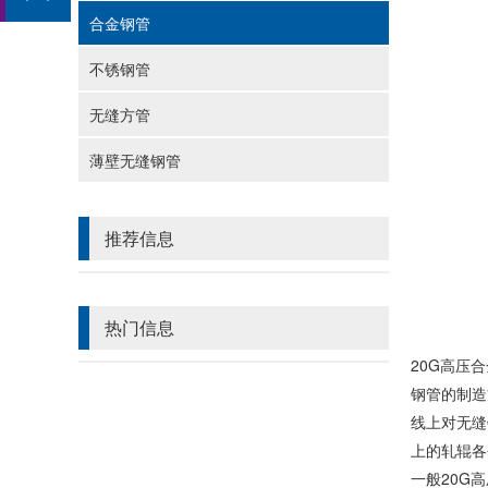
合金钢管
不锈钢管
无缝方管
薄壁无缝钢管
推荐信息
热门信息
20G高压
钢管
的制造
线上对
无缝
上的轧辊各
一般
20G