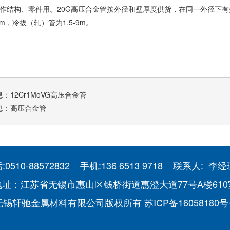
作结构、零件用。
20G高压合金管
按外径和壁厚度供货，在同一外径下有
.5m，冷拔（轧）管为1.5-9m。
息：
12Cr1MoVG高压合金管
息：
高压合金管
:0510-88572832 手机:136 6513 9718 联系人: 
地址：江苏省无锡市惠山区钱桥街道惠澄大道77号A楼610
无锡轩驰金属材料有限公司版权所有
苏ICP备16058180号